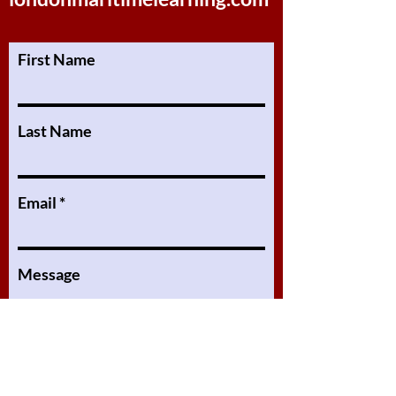
First Name
Last Name
Email
Message