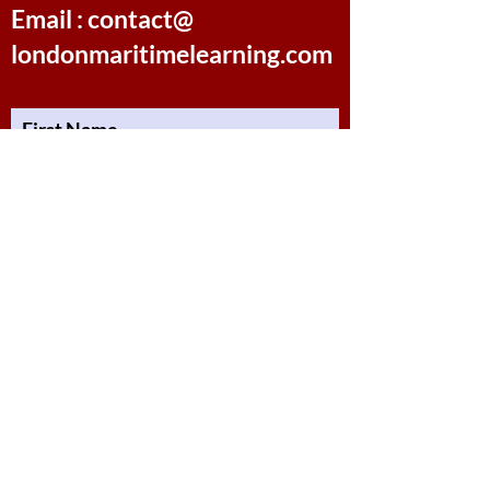
Email : contact@
0
2
0
londonmaritimelearning.com
منشور مقترح
First Name
انضم
Daeron Daeron
24 أكتوبر 2025
·
انضم إلى
Leading
Last Name
and Managing at Sea- 1
0
7
0
Email
منشور مقترح
انضم
Message
Galadriel Gala
24 أكتوبر 2025
·
تم النشر في
Leading and Managing at Sea- 1