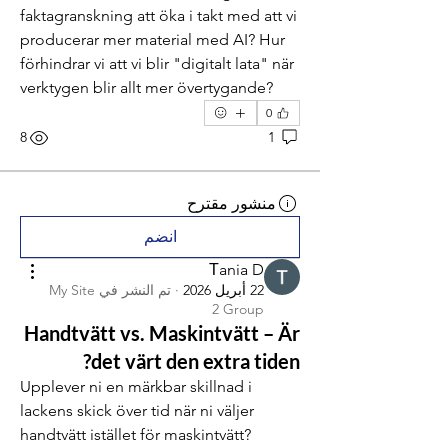
faktagranskning att öka i takt med att vi 
producerar mer material med AI? Hur 
förhindrar vi att vi blir "digitalt lata" när 
verktygen blir allt mer övertygande?
0
8
1
منشور مقترح
انضم
Тania D
22 أبريل 2026
·
تم النشر في
My Site
2 Group
Handtvätt vs. Maskintvätt – Är
det värt den extra tiden?
Upplever ni en märkbar skillnad i 
lackens skick över tid när ni väljer 
handtvätt istället för maskintvätt? 