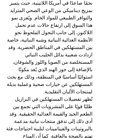
نجمًا صاعدًا في أمريكا اللاتينية، حيث يتميز 
بمزيج ديناميكي من الوعي الصحي المتزايد 
والتوافر الطبيعي للمواد الخام. ويُعزى نمو 
هذا السوق إلى ارتفاع حالات عدم تحمل 
اللاكتوز، إلى جانب التحول الملحوظ نحو 
الأنظمة الغذائية النباتية وشبه النباتية، خاصة 
بين المستهلكين في المناطق الحضرية. وقد 
ازدادت شعبية بدائل الحليب النباتي 
المستخلصة من الصويا واللوز والشوفان، 
بالإضافة إلى جوز الهند الذي يُعد مكونًا 
استوائيًا أساسيًا في المنطقة، وذلك مع بحث 
المستهلكين عن خيارات صحية وعملية بديلة 
لمنتجات الألبان التقليدية.
تُظهر تفضيلات المستهلكين في البرازيل 
طلبًا قويًا على المشروبات التي تجمع بين 
الطعم الجيد والقيمة الغذائية الحقيقية. وقد 
أدى ذلك إلى تدفق منتجات نباتية مدعمة 
بالبروتينات والفيتامينات لتلبية احتياجات فئة 
تهتم بالصحة والعافية. كما أن المناخ 