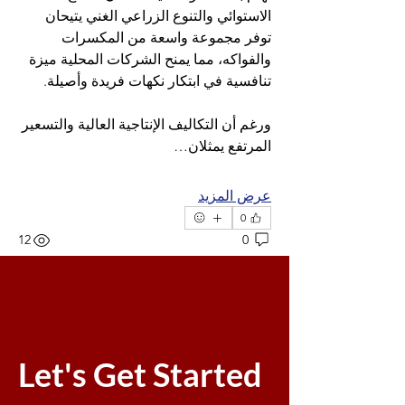
الاستوائي والتنوع الزراعي الغني يتيحان 
توفر مجموعة واسعة من المكسرات 
والفواكه، مما يمنح الشركات المحلية ميزة 
تنافسية في ابتكار نكهات فريدة وأصيلة.
ورغم أن التكاليف الإنتاجية العالية والتسعير 
المرتفع يمثلان…
عرض المزيد
0
12
0
منشور مقترح
انضم
Jyoti Shate
Let's Get Started
27 أكتوبر 2025
·
انضم إلى
Leading
and Managing at Sea- 1