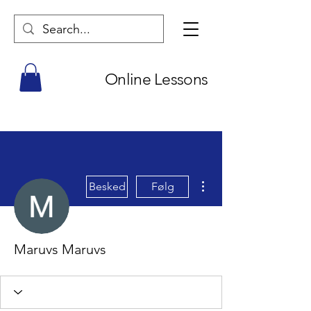
Online Lessons
Flere handlinger
Besked
Følg
Maruvs Maruvs