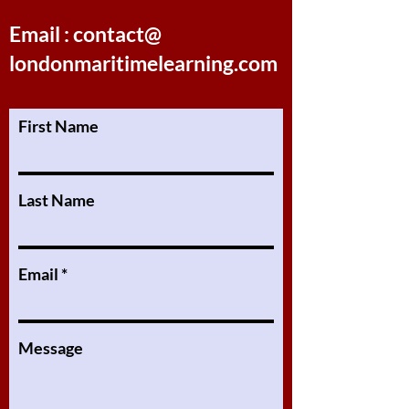
Email : contact@
londonmaritimelearning.com
First Name
Last Name
Email
Message