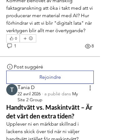
Kommer behovet av mänsklig 
faktagranskning att öka i takt med att vi 
producerar mer material med AI? Hur 
förhindrar vi att vi blir "digitalt lata" när 
verktygen blir allt mer övertygande?
0
1
8
Post suggéré
Rejoindre
Тania D
22 avril 2026
·
a publié dans
My
Site 2 Group
Handtvätt vs. Maskintvätt – Är
det värt den extra tiden?
Upplever ni en märkbar skillnad i 
lackens skick över tid när ni väljer 
handtvätt istället för maskintvätt? 