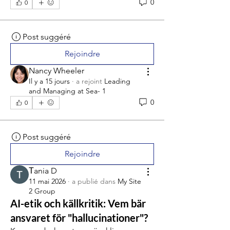
0
0
Post suggéré
Rejoindre
Nancy Wheeler
Il y a 15 jours
·
a rejoint
Leading
and Managing at Sea- 1
0
0
Post suggéré
Rejoindre
Тania D
11 mai 2026
·
a publié dans
My Site
2 Group
AI-etik och källkritik: Vem bär
ansvaret för "hallucinationer"?