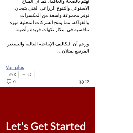
تهتم بالصحة والعافية. كما أن المناخ 
الاستوائي والتنوع الزراعي الغني يتيحان 
توفر مجموعة واسعة من المكسرات 
والفواكه، مما يمنح الشركات المحلية ميزة 
تنافسية في ابتكار نكهات فريدة وأصيلة.
ورغم أن التكاليف الإنتاجية العالية والتسعير 
المرتفع يمثلان…
Voir plus
0
0
12
Post suggéré
Rejoindre
Jyoti Shate
Let's Get Started
27 octobre 2025
·
a rejoint
Leading
and Managing at Sea- 1