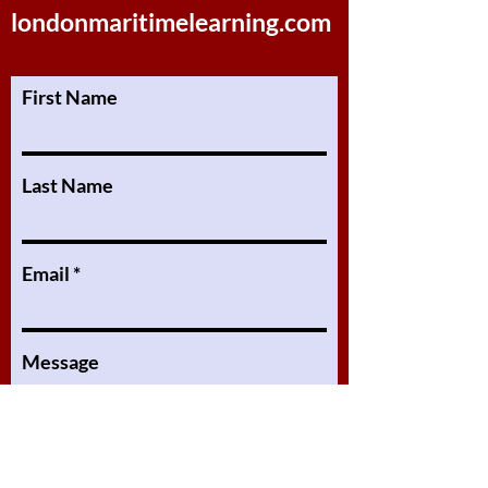
londonmaritimelearning.com
First Name
Last Name
Email
Message