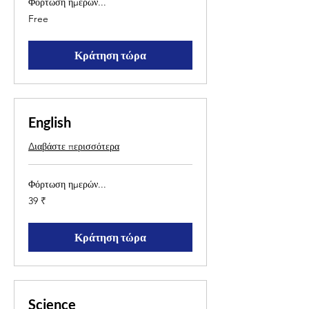
Φόρτωση ημερών...
Free
Free
Κράτηση τώρα
English
Διαβάστε περισσότερα
Φόρτωση ημερών...
39
39 ₹
ρουπίες
Ινδίας
Κράτηση τώρα
Science