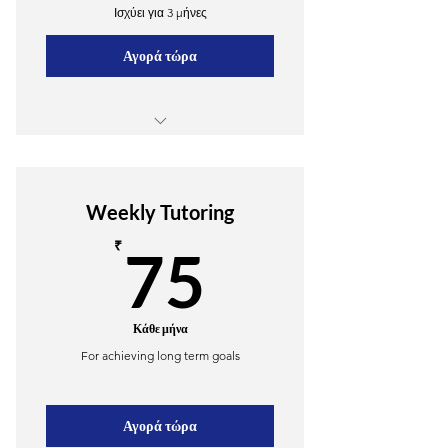
Ισχύει για 3 μήνες
Αγορά τώρα
10 Group lessons
Online resources
Weekly Tutoring
75₹
₹
75
Κάθε μήνα
For achieving long term goals
Αγορά τώρα