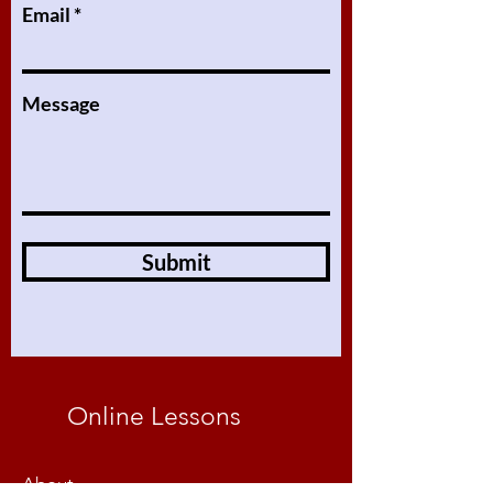
Email
Message
Submit
Online Lessons
About